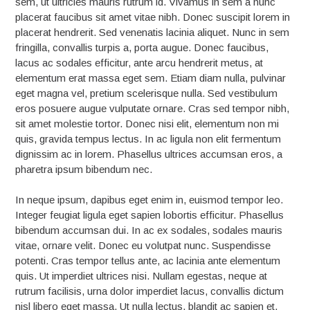
sem, ut ultricies mauris rutrum id. Vivamus in sem a nunc
placerat faucibus sit amet vitae nibh. Donec suscipit lorem in
placerat hendrerit. Sed venenatis lacinia aliquet. Nunc in sem
fringilla, convallis turpis a, porta augue. Donec faucibus,
lacus ac sodales efficitur, ante arcu hendrerit metus, at
elementum erat massa eget sem. Etiam diam nulla, pulvinar
eget magna vel, pretium scelerisque nulla. Sed vestibulum
eros posuere augue vulputate ornare. Cras sed tempor nibh,
sit amet molestie tortor. Donec nisi elit, elementum non mi
quis, gravida tempus lectus. In ac ligula non elit fermentum
dignissim ac in lorem. Phasellus ultrices accumsan eros, a
pharetra ipsum bibendum nec.
In neque ipsum, dapibus eget enim in, euismod tempor leo.
Integer feugiat ligula eget sapien lobortis efficitur. Phasellus
bibendum accumsan dui. In ac ex sodales, sodales mauris
vitae, ornare velit. Donec eu volutpat nunc. Suspendisse
potenti. Cras tempor tellus ante, ac lacinia ante elementum
quis. Ut imperdiet ultrices nisi. Nullam egestas, neque at
rutrum facilisis, urna dolor imperdiet lacus, convallis dictum
nisl libero eget massa. Ut nulla lectus, blandit ac sapien et,