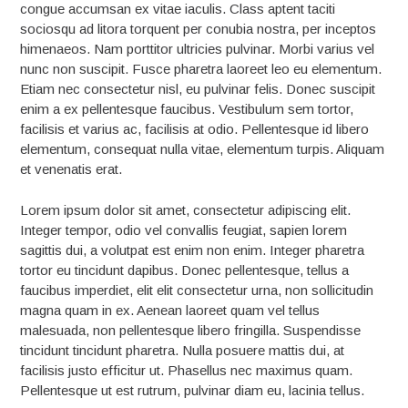
congue accumsan ex vitae iaculis. Class aptent taciti
sociosqu ad litora torquent per conubia nostra, per inceptos
himenaeos. Nam porttitor ultricies pulvinar. Morbi varius vel
nunc non suscipit. Fusce pharetra laoreet leo eu elementum.
Etiam nec consectetur nisl, eu pulvinar felis. Donec suscipit
enim a ex pellentesque faucibus. Vestibulum sem tortor,
facilisis et varius ac, facilisis at odio. Pellentesque id libero
elementum, consequat nulla vitae, elementum turpis. Aliquam
et venenatis erat.
Lorem ipsum dolor sit amet, consectetur adipiscing elit.
Integer tempor, odio vel convallis feugiat, sapien lorem
sagittis dui, a volutpat est enim non enim. Integer pharetra
tortor eu tincidunt dapibus. Donec pellentesque, tellus a
faucibus imperdiet, elit elit consectetur urna, non sollicitudin
magna quam in ex. Aenean laoreet quam vel tellus
malesuada, non pellentesque libero fringilla. Suspendisse
tincidunt tincidunt pharetra. Nulla posuere mattis dui, at
facilisis justo efficitur ut. Phasellus nec maximus quam.
Pellentesque ut est rutrum, pulvinar diam eu, lacinia tellus.