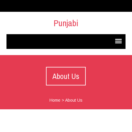
Punjabi
About Us
Home
>
About Us